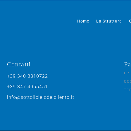
Home
La Struttura
Contatti
Pa
PR
+39 340 3810722
CO
+39 347 4055451
TE
info@sottoilcielodelcilento.it